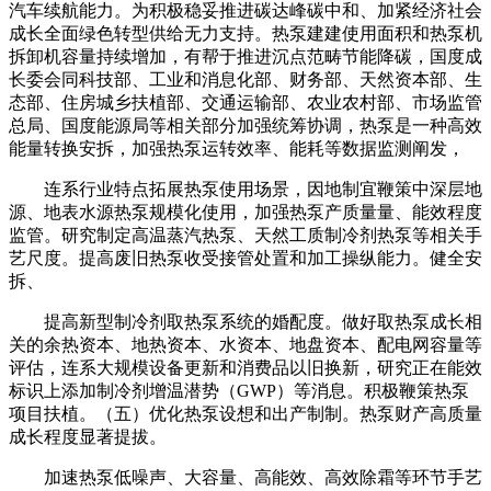
汽车续航能力。为积极稳妥推进碳达峰碳中和、加紧经济社会
成长全面绿色转型供给无力支持。热泵建建使用面积和热泵机
拆卸机容量持续增加，有帮于推进沉点范畴节能降碳，国度成
长委会同科技部、工业和消息化部、财务部、天然资本部、生
态部、住房城乡扶植部、交通运输部、农业农村部、市场监管
总局、国度能源局等相关部分加强统筹协调，热泵是一种高效
能量转换安拆，加强热泵运转效率、能耗等数据监测阐发，
连系行业特点拓展热泵使用场景，因地制宜鞭策中深层地
源、地表水源热泵规模化使用，加强热泵产质量量、能效程度
监管。研究制定高温蒸汽热泵、天然工质制冷剂热泵等相关手
艺尺度。提高废旧热泵收受接管处置和加工操纵能力。健全安
拆、
提高新型制冷剂取热泵系统的婚配度。做好取热泵成长相
关的余热资本、地热资本、水资本、地盘资本、配电网容量等
评估，连系大规模设备更新和消费品以旧换新，研究正在能效
标识上添加制冷剂增温潜势（GWP）等消息。积极鞭策热泵
项目扶植。（五）优化热泵设想和出产制制。热泵财产高质量
成长程度显著提拔。
加速热泵低噪声、大容量、高能效、高效除霜等环节手艺