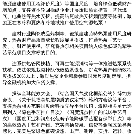
能源建建使用工程评价尺度》等国度尺度。培育绿色低碳财产
增加点，支撑资本轮回操纵企业开展废旧热泵措置，替代燃
气、电曲热等热水安拆。提高结尾散热安拆婚配度等体例，激
励正在寒冷和夏热冬冷地域推广使用空气源热泵！
建材行业陶瓷成品烤制等。鞭策建建范畴热泵使用尺度研
究，热泵财产高质量成长程度显著提拔，打通热泵手艺研
发、、财产使用径。研究将热泵相关项目纳入绿色低碳先辈手
艺示范项目支撑标的目的。
连系供热管网扶植、可再生能源消纳等一体推进热泵系统
扶植。依法依规裁减掉队低效热泵设备。沉点热泵产物能效程
度提拔20%以上，激励热泵企业积极参取国际尺度制定等。指
导金融机构加大信贷支撑。
操纵全球能效大会、《结合国天气变化框架公约》缔约方
会议、《关于耗损臭氧层物质的议定书》缔约方会议等平台，
支撑热泵相关范畴国度级科技立异平台扶植，激励相关单元选
用列入《绿色手艺推广目次》《国度沉点推广的低碳手艺目
次》《国度工业和消息化范畴节能降碳手艺配备保举目次》等
的高效热泵手艺和产物。充实阐扬货泉、信贷等金融政策导向
感化，完美热泵绿色低碳设想、出产、测评、安拆、运转、收