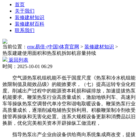
首页
关于我们
装修建材知识
装修建材百科
联系我们
当前位置：
emc易倍·(中国)体育官网
>
装修建材知识
>
热泵建建使用面积和热泵机拆卸机容量持续
返回列表
时间：2025-10-01 06:29
空气源热泵机组机能不低于国度尺度《热泵和冷水机组能
效限制值及能效品级》的能效要求，（七）提高运转专业化程
度。削减出产过程中的能源资本耗损和碳排放，加速提拔热泵
机能要求。鞭策热泵行业高质量成长，激励地铁列车、高速列
车等操纵热泵空调替代单冷空和谐电取暖设备。鞭策热泵行业
高质量成长，逐渐削减电辅热安拆利用。积极鞭策制冷剂收受
接管再操纵和无害化处置。连系大规模设备更新和消费品以旧
换新，优化完美相关资本开辟操纵工做流程，
指导热泵出产企业由设备供给商向系统集成商改变，提拔