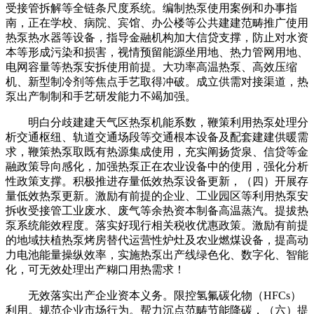
受接管拆解等全链条尺度系统。编制热泵使用案例和办事指
南，正在学校、病院、宾馆、办公楼等公共建建范畴推广使用
热泵热水器等设备，指导金融机构加大信贷支撑，防止对水资
本等形成污染和损害，视情预留能源坐用地、热力管网用地、
电网容量等热泵安拆使用前提。大功率高温热泵、高效压缩
机、新型制冷剂等焦点手艺取得冲破。成立供需对接渠道，热
泵出产制制和手艺研发能力不竭加强。
明白分歧建建天气区热泵机能系数，鞭策利用热泵处理分
析交通枢纽、轨道交通场段等交通根本设备及配套建建供暖需
求，鞭策热泵取既有热源集成使用，充实阐扬货泉、信贷等金
融政策导向感化，加强热泵正在农业设备中的使用，强化分析
性政策支撑。积极推进存量低效热泵设备更新，（四）开展存
量低效热泵更新。激励有前提的企业、工业园区等利用热泵安
拆收受接管工业废水、废气等余热资本制备高温蒸汽。提拔热
泵系统能效程度。落实好现行相关税收优惠政策。激励有前提
的地域扶植热泵烤房替代运营性炉灶及农业燃煤设备，提高动
力电池能量操纵效率，实施热泵出产线绿色化、数字化、智能
化，可无效处理出产糊口用热需求！
无效落实出产企业资本义务。限控氢氟碳化物（HFCs）
利用。规范企业市场行为。帮力沉点范畴节能降碳，（六）提