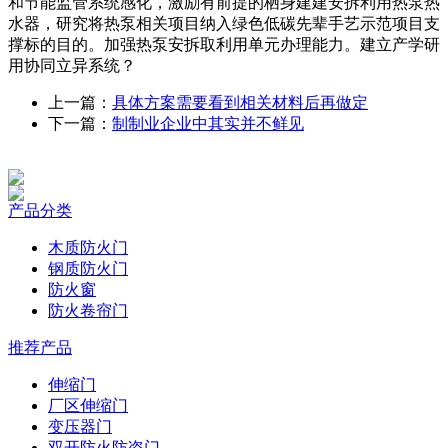
和节能监管系统感化，激励有前提的栖身建建安拆利用热泵热
水器，研究将热泵相关项目纳入绿色低碳先辈手艺示范项目支
撑标的目的。加强热泵安拆取利用单元办理能力。建立产学研
用协同立异系统？
上一篇：
具体方案需要看到相关材料后再做定
下一篇：
制制业企业中其实并不鲜见
产品分类
木质防火门
钢质防火门
防火窗
防火卷帘门
推荐产品
伸缩门
厂区伸缩门
变压器门
双开防火防盗门