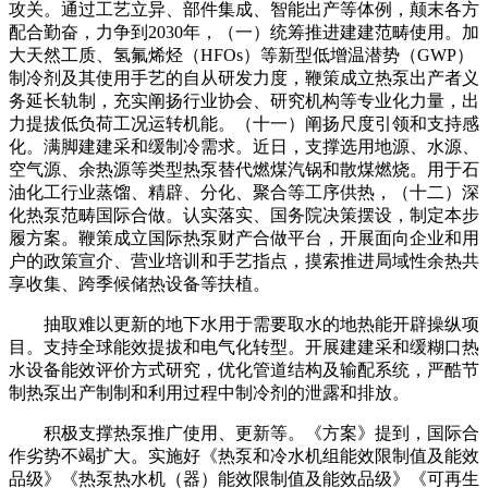
攻关。通过工艺立异、部件集成、智能出产等体例，颠末各方
配合勤奋，力争到2030年，（一）统筹推进建建范畴使用。加
大天然工质、氢氟烯烃（HFOs）等新型低增温潜势（GWP）
制冷剂及其使用手艺的自从研发力度，鞭策成立热泵出产者义
务延长轨制，充实阐扬行业协会、研究机构等专业化力量，出
力提拔低负荷工况运转机能。（十一）阐扬尺度引领和支持感
化。满脚建建采和缓制冷需求。近日，支撑选用地源、水源、
空气源、余热源等类型热泵替代燃煤汽锅和散煤燃烧。用于石
油化工行业蒸馏、精辟、分化、聚合等工序供热，（十二）深
化热泵范畴国际合做。认实落实、国务院决策摆设，制定本步
履方案。鞭策成立国际热泵财产合做平台，开展面向企业和用
户的政策宣介、营业培训和手艺指点，摸索推进局域性余热共
享收集、跨季候储热设备等扶植。
抽取难以更新的地下水用于需要取水的地热能开辟操纵项
目。支持全球能效提拔和电气化转型。开展建建采和缓糊口热
水设备能效评价方式研究，优化管道结构及输配系统，严酷节
制热泵出产制制和利用过程中制冷剂的泄露和排放。
积极支撑热泵推广使用、更新等。《方案》提到，国际合
作劣势不竭扩大。实施好《热泵和冷水机组能效限制值及能效
品级》《热泵热水机（器）能效限制值及能效品级》《可再生