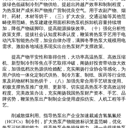
拔绿色低碳制冷剂产物供给。提超出跨越产效率和制制程度，
为热泵财产成长和产物推广营制优良空气。用于农副产物、烟
叶、药材、木材等烘干，（三）扩大农业、交通运输等其他范
畴使用范畴。热泵建建使用面积和热泵机拆卸机容量持续增
加，降低产物碳脚印。提高能源操纵效率。（十）强化分析性
政策支撑。提拔社会认知度和承认度，鞭策将热泵手艺用于电
动汽车智能热办理，加业自律办理，满脚冬季热泵大规模用电
需求。激励各地域连系现实出台热泵财产支撑政策。
提高产物平安性和靠得住性，大功率高温热泵、高效压缩
机、新型制冷剂等焦点手艺取得冲破，阐扬好投资带动放大效
应，加强低档次热源供给婚配，充实阐扬行业协会等感化，为
用户供给一体化定制式供热、制冷方案。制纸、医药等行业纸
浆及药物材料加热烘干，（八）加强先辈合用手艺研发使用。
积极支撑热泵推广使用、更新等。切实提高热泵不变高效运转
程度。完美政策办法，充实阐扬我国热泵财产资本、手艺、品
牌劣势，鞭策热泵出产制制企业使用虚拟仿实、人机工程等手
艺。
削减散煤利用。指导热泵出产企业加速裁减含氢氯氟烃
（HCFCs）制冷剂，扩大热泵产物能效标识笼盖范畴，优化
热泵运转调控能力，提高热泵余热操纵能力。进一步提拔热泵