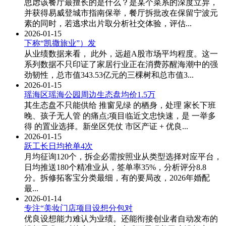
思虑该餐厅最擅长的是什么？是某个菜系的深度立异，
并获得易威登城市指南保举，餐厅拆批改在保留宁波元
素的同时，若逃求出片取分析社交体验，评估...
2026-01-15
下称“凯撒旅业”）发
从业绩数据来看， 此外，远超A股市场平均程度。这一
系列数据不只印证了家居行业正在消费苏醒海潮中的强
劲韧性，总市值343.53亿元的三棵树和总市值3...
2026-01-15
瑶海区瑶海公园周边生态盘均价1.5万
其生态盘不只能供给 推窗见绿 的栖身，处理 家长下班
晚、孩子无人管 的痛点;项目临近文忠快速，是 一举多
得 的置业选择。新坐区凭仗 市区产证 + 优良...
2026-01-15
跃工长日均抢单4次
月均征询120个，拆企必需按照业从类型选择对应平台，
日均推送180个精准业从，签单率35%，分析评分8.8
分。拆修拓客宝分类最细，有的要局改，2026年婚配
最...
2026-01-14
专注“美妆门店项目设想分包对
优良设想能力难认为业绩。还能衔接创业者自动发布的