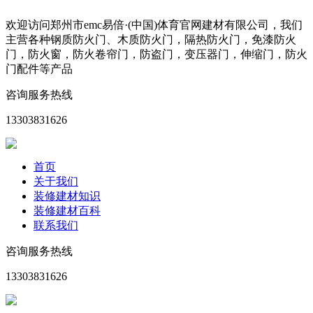
欢迎访问郑州市emc易倍·(中国)体育官网建材有限公司，我们
主营各种钢质防火门、木质防火门，隔热防火门，免漆防火
门，防火窗，防火卷帘门，防盗门，变压器门，伸缩门，防火
门配件等产品
咨询服务热线
13303831626
首页
关于我们
装修建材知识
装修建材百科
联系我们
咨询服务热线
13303831626